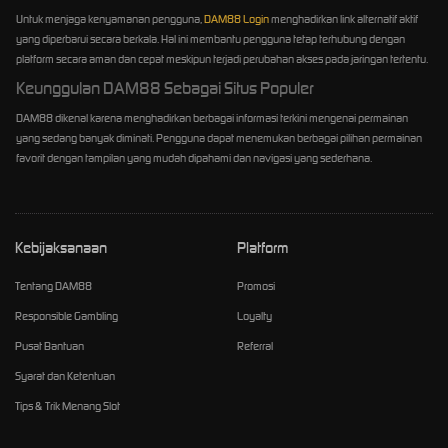
Untuk menjaga kenyamanan pengguna,
DAM88 Login
menghadirkan link alternatif aktif
yang diperbarui secara berkala. Hal ini membantu pengguna tetap terhubung dengan
platform secara aman dan cepat meskipun terjadi perubahan akses pada jaringan tertentu.
Keunggulan DAM88 Sebagai Situs Populer
DAM88 dikenal karena menghadirkan berbagai informasi terkini mengenai permainan
yang sedang banyak diminati. Pengguna dapat menemukan berbagai pilihan permainan
favorit dengan tampilan yang mudah dipahami dan navigasi yang sederhana.
Kebijaksanaan
Platform
Tentang DAM88
Promosi
Responsible Gambling
Loyalty
Pusat Bantuan
Referral
Syarat dan Ketentuan
Tips & Trik Menang Slot