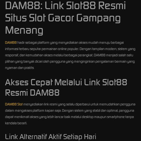
DAM88: Link Slot88 Resmi
Situs Slot Gacor Gampang
Menang
DAM88
hadir sebagai platform yang menyediakan akses mudah menuju berbagai
informasi terbaru seputar permainan online populer. Dengan tampilan modern, sistem yang
responsif, dan kemudahan akses melalui berbagai perangkat, DAM88 menjadi salah satu
pilihan yang banyak dicari oleh pengguna yang menginginkan pengalaman bermain yang
nyaman dan praktis.
Akses Cepat Melalui Link Slot88
Resmi DAM88
DAM88 Slot
menyediakan link resmi yang selalu diperbarui untuk memudahkan pengguna
dalam mengakses platform kapan saja. Dengan sistem yang stabil dan optimal, pengguna
dapat menikmati akses yang lebih lancar baik melalui desktop maupun smartphone tanpa
kendala berarti.
Link Alternatif Aktif Setiap Hari