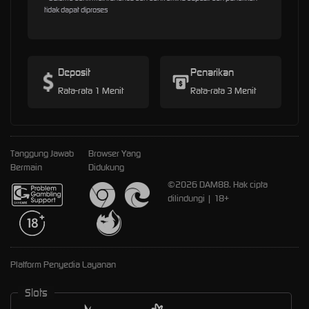
tidak dapat diproses
Deposit
Penarikan
Rata-rata 1 Menit
Rata-rata 3 Menit
Tanggung Jawab
Browser Yang
Bermain
Didukung
©2026 DAM88. Hak cipta
dilindungi | 18+
Platform Penyedia Layanan
Slots