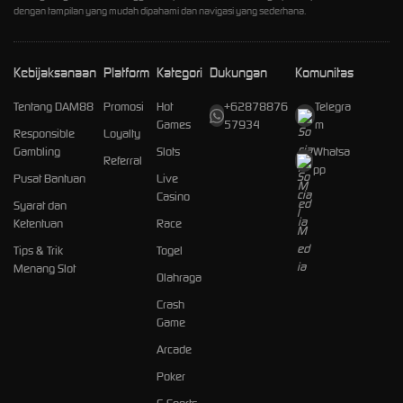
dengan tampilan yang mudah dipahami dan navigasi yang sederhana.
Kebijaksanaan
Platform
Kategori
Dukungan
Komunitas
Tentang DAM88
Promosi
Hot
+62878876
Telegra
Games
57934
m
Responsible
Loyalty
Gambling
Slots
Whatsa
Referral
pp
Pusat Bantuan
Live
Casino
Syarat dan
Ketentuan
Race
Tips & Trik
Togel
Menang Slot
Olahraga
Crash
Game
Arcade
Poker