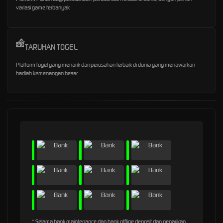
variasi game terbanyak
TARUHAN TOGEL
Platform togel yang menarik dari perusahan terbaik di dunia yang menawarkan
hadiah kemenangan besar
* Selama bank maintenance dan bank offline deposit dan penarikan