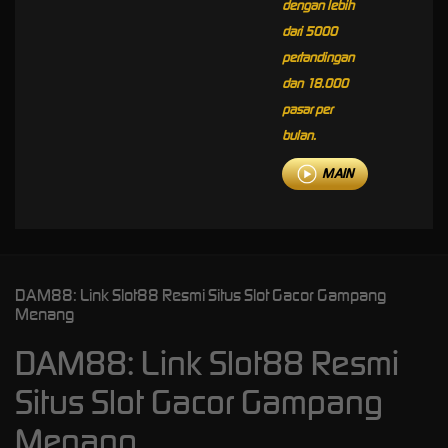
dengan lebih
dari 5000
pertandingan
dan 18.000
pasar per
bulan.
MAIN
DAM88: Link Slot88 Resmi Situs Slot Gacor Gampang
Menang
DAM88: Link Slot88 Resmi
Situs Slot Gacor Gampang
Menang