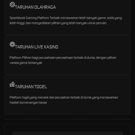
TARUHAN OLAHRAGA
Sportsbook Gaming Platform Terbaik menawarkan lebih banyak game, odds yang
lebih tinggi, dan menyediakan pilihan yang lebih banyak untuk pemain.
TARUHAN LIVE KASINO
Platform Pilihan bagi perusahaan-perusahaan terbaik di dunia, dengan pilihan
variasi game terbanyak
TARUHAN TOGEL
Platform togel yang menarik dari perusahan terbaik di dunia yang menawarkan
hadiah kemenangan besar