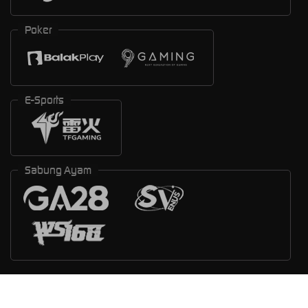
Poker
E-Sports
Sabung Ayam