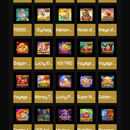
TEEED UP!
Olympig
Mahjong Wins
Horse of Bounty
Ways of the Holy Horse
Dragon Soar
Lucky Elephant X-Huge
KOI TRIO
Voyage of Blast Raider X-Lock
Voyage of Cryo Gunner X-Lock
Voyage of Daring Queen X-Lock
Money Tree - Hyper Wild
Lucky Pearl
Super Niubi Fortune X-Huge
Golden Goal