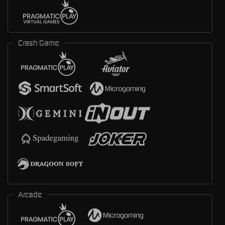
Crash Game
Arcade