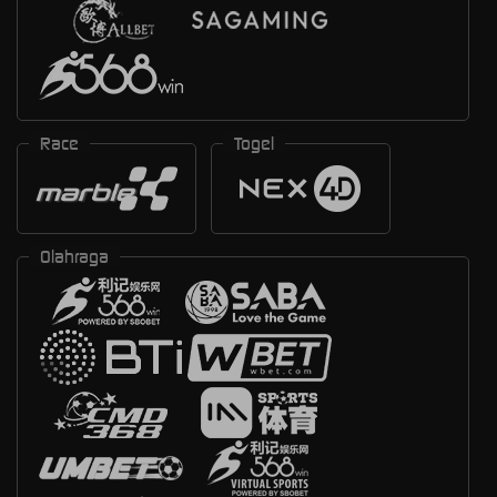
Race
Togel
Olahraga