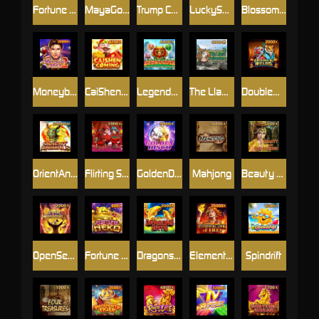
Fortune Treasure
MayaGoldCrazy
Trump Card
LuckySeven
Blossom of Wealth
Moneybags Man 2
CaiShen Coming
Legendary5
The Llama Adventure
DoubleWilds
OrientAnimals
Flirting Scholar Tang
GoldenDisco
Mahjong
Beauty And The Kingdom
OpenSesameII
Fortune Neko
DragonsGate
Elemental Link Fire
Spindrift