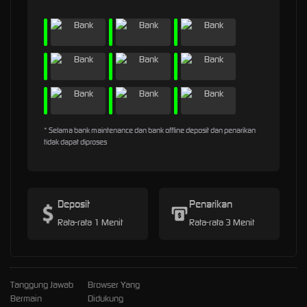
* Selama bank maintenance dan bank offline deposit dan penarikan
tidak dapat diproses
Deposit
Penarikan
Rata-rata 1 Menit
Rata-rata 3 Menit
Tanggung Jawab
Browser Yang
Bermain
Didukung