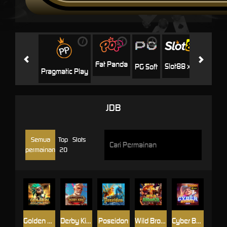
i
i
i
i
i
Facha
Fat Panda
Slot88 x PP
PG Soft
Pragmatic Play
JDB
Semua
Top
Slots
permainan
20
Golden Hoof Quest
Derby King
Poseidon
Wild Bronco
Cyber Bounty 4096