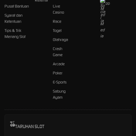
Referral
pp
Pusat Bantuan
Live
Casino
Syarat dan
Ketentuan
Race
Tips & Trik
Togel
Menang Slot
Olahraga
Crash
Game
Arcade
Poker
E-Sports
Sabung
Ayam
TARUHAN SLOT