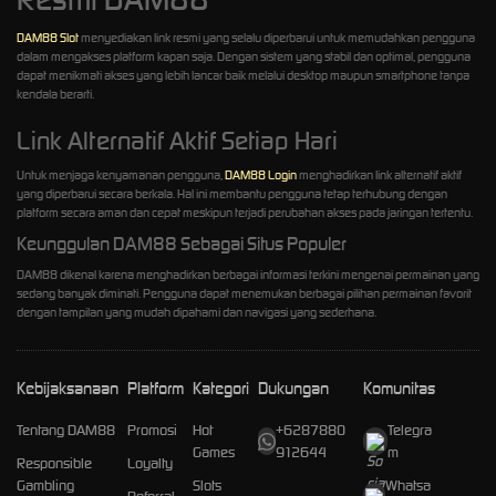
DAM88 Slot
menyediakan link resmi yang selalu diperbarui untuk memudahkan pengguna
dalam mengakses platform kapan saja. Dengan sistem yang stabil dan optimal, pengguna
dapat menikmati akses yang lebih lancar baik melalui desktop maupun smartphone tanpa
kendala berarti.
Link Alternatif Aktif Setiap Hari
Untuk menjaga kenyamanan pengguna,
DAM88 Login
menghadirkan link alternatif aktif
yang diperbarui secara berkala. Hal ini membantu pengguna tetap terhubung dengan
platform secara aman dan cepat meskipun terjadi perubahan akses pada jaringan tertentu.
Keunggulan DAM88 Sebagai Situs Populer
DAM88 dikenal karena menghadirkan berbagai informasi terkini mengenai permainan yang
sedang banyak diminati. Pengguna dapat menemukan berbagai pilihan permainan favorit
dengan tampilan yang mudah dipahami dan navigasi yang sederhana.
Kebijaksanaan
Platform
Kategori
Dukungan
Komunitas
Tentang DAM88
Promosi
Hot
+6287880
Telegra
Games
912644
m
Responsible
Loyalty
Gambling
Slots
Whatsa