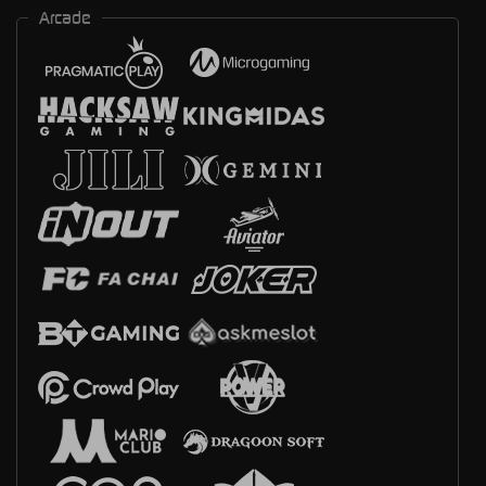
Arcade