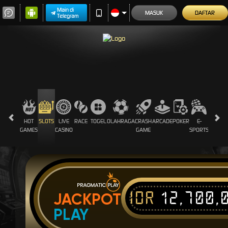
Main di
MASUK
DAFTAR
Telegram
HOT
SLOTS
LIVE
RACE
TOGEL
OLAHRAGA
CRASH
ARCADE
POKER
E-
SABUN
GAMES
CASINO
GAME
SPORTS
AYAM
IDR
12,700,
JACKPOT
PLAY