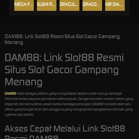
MEGA FORTUNE OX
SUSHI RUSH
DRACULA’S CASTLE BANQUET
DRAGON FORTUNE
MR DIAMOND DELUXE
DAM88: Link Slot88 Resmi Situs Slot Gacor Gampang
Menang
DAM88: Link Slot88 Resmi
Situs Slot Gacor Gampang
Menang
DAM88
hadir sebagai platform yang menyediakan akses mudah menuju berbagai
informasi terbaru seputar permainan online populer. Dengan tampilan modern, sistem yang
responsif, dan kemudahan akses melalui berbagai perangkat, DAM88 menjadi salah satu
pilihan yang banyak dicari oleh pengguna yang menginginkan pengalaman bermain yang
nyaman dan praktis.
Akses Cepat Melalui Link Slot88
Resmi DAM88