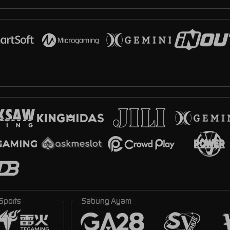
Sports
Sabung Ayam