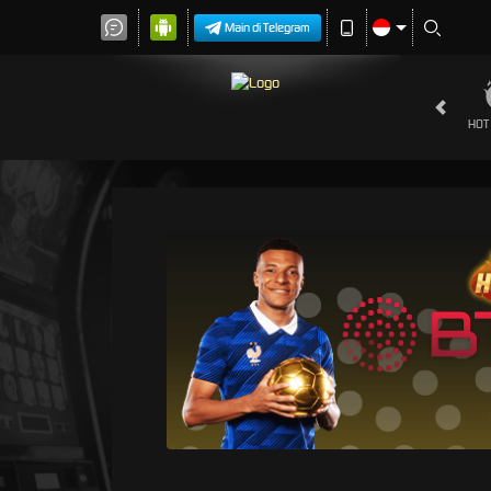
Main di Telegram
HOT