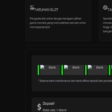
TARUHAN SLOT
TA
Penyedia slot online dengan beragam pilihan
Sportsb
game menarik yang memudahkan pemain untuk
menawar
mencapai jackpot
tinggi,
banyak 
* Selama bank maintenance dan bank offline deposit dan penarik
Deposit
Rata-rata 1 Menit