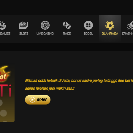
 GAMES
SLOTS
LIVE CASINO
RACE
TOGEL
OLAHRAGA
CRASH
Nikmati odds terbaik di Asia, bonus ekstra parlay tertinggi, free be
setiap taruhan jadi makin seru!
MAIN