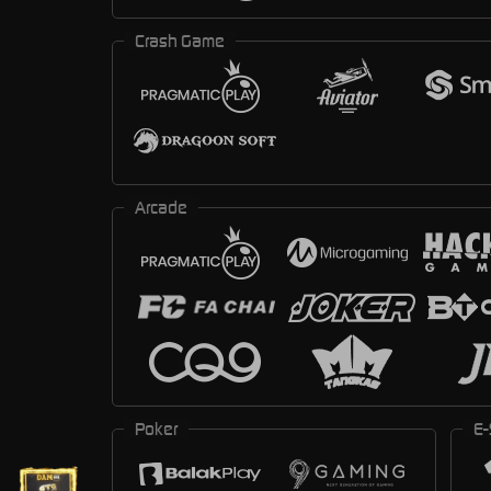
Crash Game
Arcade
Poker
E-