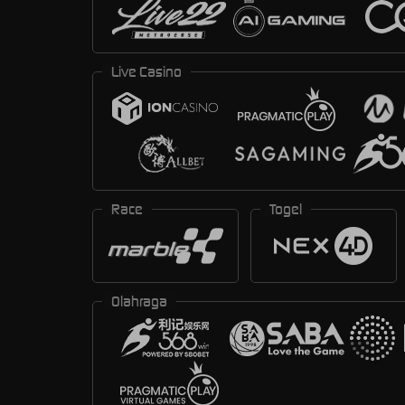
Live Casino
Race
Togel
Olahraga