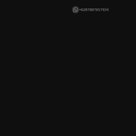
+6287887657934