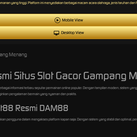
 keamanan yang tinggi. Platform ini menyediakan berbagai macam acara olahraga, jenis taruhan dan
Mobile View
Desktop View
mpang Menang
smi Situs Slot Gacor Gampang 
bagai informasi terbaru seputar permainan online populer. Dengan tampilan modern, sistem yan
nginkan pengalaman bermain yang nyaman dan praktis.
lot88 Resmi DAM88
kan pengguna dalam mengakses platform kapan saja. Dengan sistem yang stabil dan optimal, pen