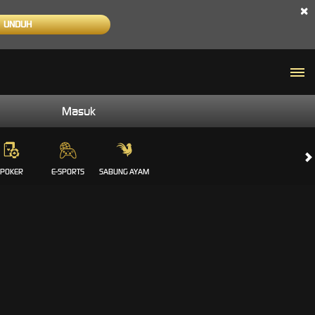
×
UNDUH
Masuk
POKER
E-SPORTS
SABUNG AYAM