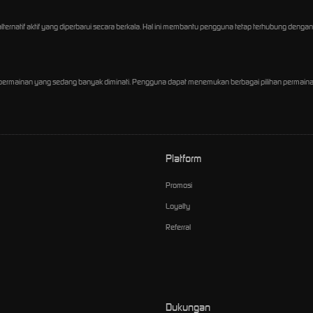
lternatif aktif yang diperbarui secara berkala. Hal ini membantu pengguna tetap terhubung deng
 permainan yang sedang banyak diminati. Pengguna dapat menemukan berbagai pilihan permaina
Platform
Promosi
Loyalty
Referral
Dukungan