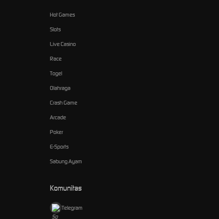
Hot Games
Slots
Live Casino
Race
Togel
Olahraga
Crash Game
Arcade
Poker
E-Sports
Sabung Ayam
Komunitas
Telegram