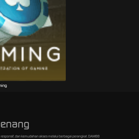
ming
Menang
g responsif, dan kemudahan akses melalui berbagai perangkat, DAM88