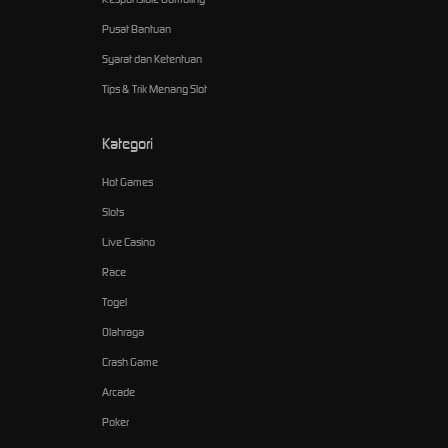
Pusat Bantuan
Syarat dan Ketentuan
Tips & Trik Menang Slot
Kategori
Hot Games
Slots
Live Casino
Race
Togel
Olahraga
Crash Game
Arcade
Poker