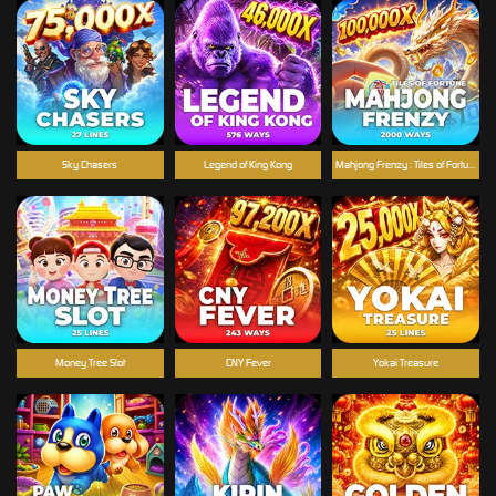
Sky Chasers
Legend of King Kong
Mahjong Frenzy : Tiles of Fortunes
Money Tree Slot
CNY Fever
Yokai Treasure