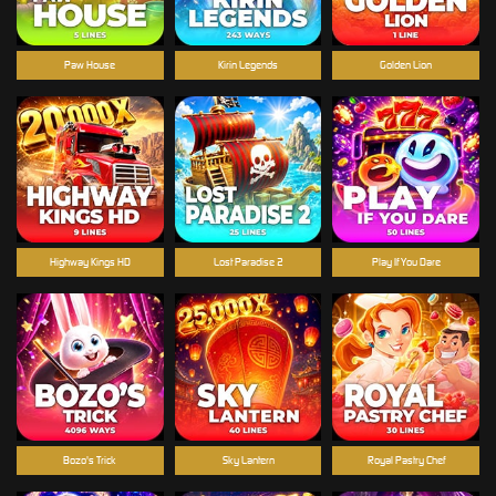
Paw House
Kirin Legends
Golden Lion
Highway Kings HD
Lost Paradise 2
Play If You Dare
Bozo's Trick
Sky Lantern
Royal Pastry Chef