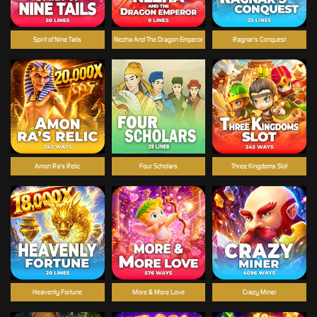
Spirit of Nine Tails
Nezha And The Dragon Emperor
Ragnar's Conquest
Amon Ra's Relic
Four Scholars
Three Kingdoms Slot
Heavenly Fortune
More & More Love
Crazy Miner