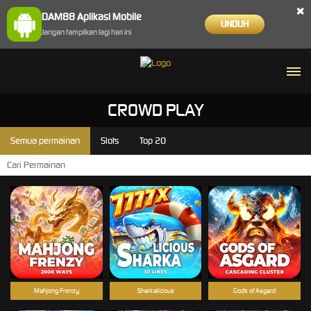
×
DAM88 Aplikasi Mobile
UNDUH
Jangan tampilkan lagi hari ini
CROWD PLAY
Semua permainan
Slots
Top 20
Mahjong Frenzy
Sharkalicious
Gods of Asgard