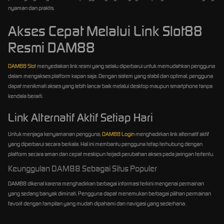
nyaman dan praktis.
Akses Cepat Melalui Link Slot88
Resmi DAM88
DAM88 Slot
menyediakan link resmi yang selalu diperbarui untuk memudahkan pengguna
dalam mengakses platform kapan saja. Dengan sistem yang stabil dan optimal, pengguna
dapat menikmati akses yang lebih lancar baik melalui desktop maupun smartphone tanpa
kendala berarti.
Link Alternatif Aktif Setiap Hari
Untuk menjaga kenyamanan pengguna,
DAM88 Login
menghadirkan link alternatif aktif
yang diperbarui secara berkala. Hal ini membantu pengguna tetap terhubung dengan
platform secara aman dan cepat meskipun terjadi perubahan akses pada jaringan tertentu.
Keunggulan DAM88 Sebagai Situs Populer
DAM88 dikenal karena menghadirkan berbagai informasi terkini mengenai permainan
yang sedang banyak diminati. Pengguna dapat menemukan berbagai pilihan permainan
favorit dengan tampilan yang mudah dipahami dan navigasi yang sederhana.