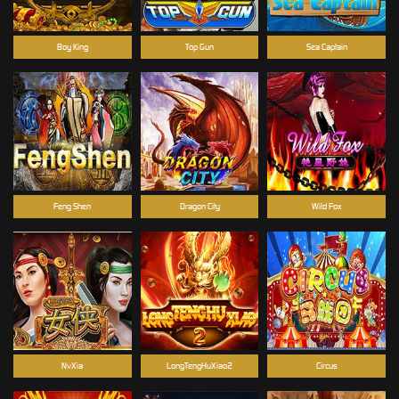
Boy King
Top Gun
Sea Captain
Feng Shen
Dragon City
Wild Fox
NvXia
LongTengHuXiao2
Circus