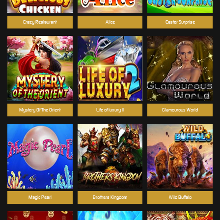
Crazy Restaurant
Alice
Caster Surprise
Mystery Of The Orient
Life of luxury II
Glamourous World
Magic Pearl
Brothers Kingdom
Wild Buffalo