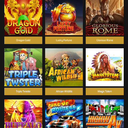
Dragon Gold
Lucky Fortune
Glorious Rome
Triple Twister
African Wildlife
Magic Totem