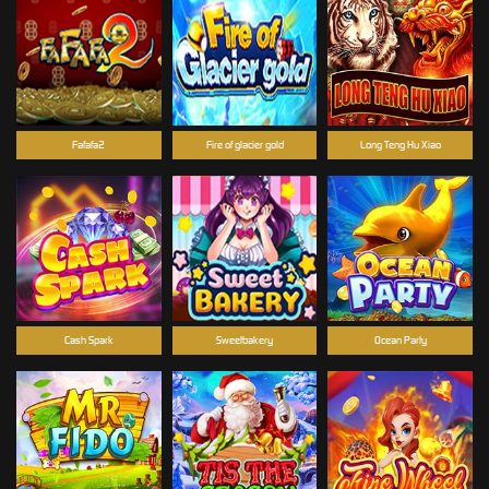
Fafafa2
Fire of glacier gold
Long Teng Hu Xiao
Cash Spark
Sweetbakery
Ocean Party