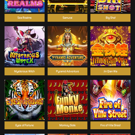
Sea Realms
Samurai
Big Shot
Mysterious Witch
Pyramid Adventure
Jin Qian Wa
Eyes of Fortune
Monkey Slots
Fire of Villa Street