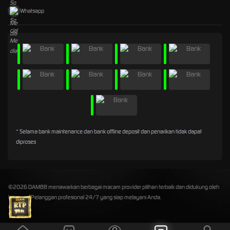
Whatsapp
* Selama bank maintenance dan bank offline deposit dan penarikan tidak dapat
diproses
©2026 DAM88 menawarkan berbagai macam provider pilihan terbaik dan didukung oleh
Layanan Pelanggan profesional 24/7 yang siap melayani Anda.