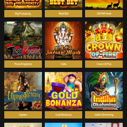
Big Prosperity
Best Bet
SAFARI Heat
Three Kingdoms
India
Crown Of Fire
Captain
Gold Bonanza
Indihn Dkehming