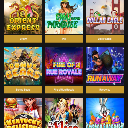
Orient
Thai
Dollar Eagle
Bonus Bears
Fire of Rue Royale
Runaway