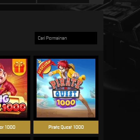
IDR
581,000.00
Mahjong Ways
ba****8
IDR
554,400.00
Mahjong Ways
wito****3
IDR
540,400.00
Mahjong Ways
al****a
IDR
524,300.00
Mahjong Wins 2
wito****3
IDR
464,350.00
Gates of Olympus 1000
wito****3
IDR
446,400.00
Mahjong Ways
or 1000
Pirate Quest 1000
hend****1
IDR
411,200.00