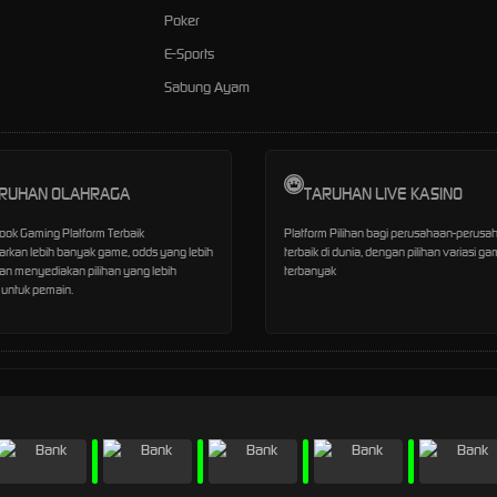
Poker
E-Sports
Sabung Ayam
RUHAN OLAHRAGA
TARUHAN LIVE KASINO
ook Gaming Platform Terbaik
Platform Pilihan bagi perusahaan-perusa
kan lebih banyak game, odds yang lebih
terbaik di dunia, dengan pilihan variasi g
 dan menyediakan pilihan yang lebih
terbanyak
untuk pemain.