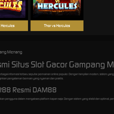
 Hercules
Thor vs Hercules
mpang Menang
smi Situs Slot Gacor Gampang 
agai informasi terbaru seputar permainan online populer. Dengan tampilan modern, sistem yan
nginkan pengalaman bermain yang nyaman dan praktis.
lot88 Resmi DAM88
kan pengguna dalam mengakses platform kapan saja. Dengan sistem yang stabil dan optimal, peng