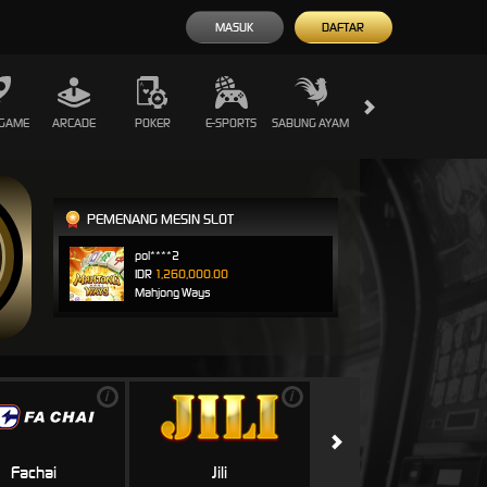
MASUK
DAFTAR
 GAME
ARCADE
POKER
E-SPORTS
SABUNG AYAM
PROMOSI
PEMENANG MESIN SLOT
pol****2
IDR
1,260,000.00
Mahjong Ways
wito****3
IDR
1,237,600.00
Mahjong Ways
i
i
i
wito****3
IDR
900,000.00
No Limit City
Mahjong Ways
Fachai
Jili
wito****3