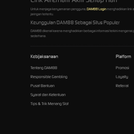
Untuk menjaga kenyamanan pengguna,
DAM88 Login
menghadirkan link a
jaringan tertentu.
Keunggulan DAM88 Sebagai Situs Populer
DAM88 dikenal karena menghadirkan berbagai informasi terkini mengenai
sederhana.
Kebijaksanaan
Platform
Tentang DAM88
Promosi
Responsible Gambling
Loyalty
Pusat Bantuan
Referral
Syarat dan Ketentuan
Tips & Trik Menang Slot