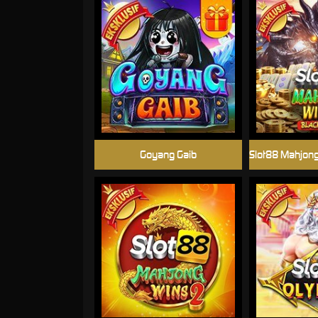
Goyang Gaib