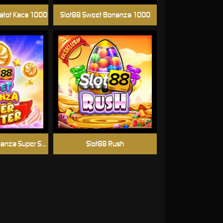
Gatot Kaca 1000
Slot88 Sweet Bonanza 1000
Slot88 Sweet Bonanza Super Scatter
Slot88 Rush