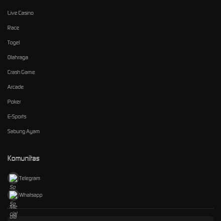
Live Casino
Race
Togel
Olahraga
Crash Game
Arcade
Poker
E-Sports
Sabung Ayam
Komunitas
Telegram
Whatsapp