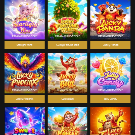
Starlight Wins
Lucky Fortune Tree
Lucky Panda
Lucky Phoenix
Lucky Bull
Jelly Candy