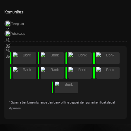
Komunitas
Telegram
Whatsapp
* Selama bank maintenance dan bank offline deposit dan penarikan tidak dapat
diproses