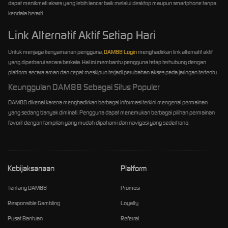
dapat menikmati akses yang lebih lancar baik melalui desktop maupun smartphone tanpa
kendala berarti.
Link Alternatif Aktif Setiap Hari
Untuk menjaga kenyamanan pengguna,
DAM88 Login
menghadirkan link alternatif aktif
yang diperbarui secara berkala. Hal ini membantu pengguna tetap terhubung dengan
platform secara aman dan cepat meskipun terjadi perubahan akses pada jaringan tertentu.
Keunggulan DAM88 Sebagai Situs Populer
DAM88 dikenal karena menghadirkan berbagai informasi terkini mengenai permainan
yang sedang banyak diminati. Pengguna dapat menemukan berbagai pilihan permainan
favorit dengan tampilan yang mudah dipahami dan navigasi yang sederhana.
Kebijaksanaan
Platform
Tentang DAM88
Promosi
Responsible Gambling
Loyalty
Pusat Bantuan
Referral