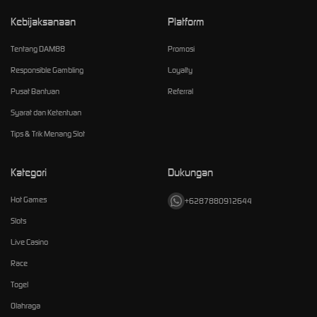
Kebijaksanaan
Platform
Tentang DAM88
Promosi
Responsible Gambling
Loyalty
Pusat Bantuan
Referral
Syarat dan Ketentuan
Tips & Trik Menang Slot
Kategori
Dukungan
Hot Games
+6287880912644
Slots
Live Casino
Race
Togel
Olahraga