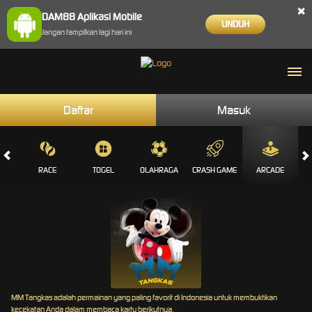
×
DAM88 Aplikasi Mobile
UNDUH
Jangan tampilkan lagi hari ini
Daftar
Masuk
SINO
RACE
TOGEL
OLAHRAGA
CRASH GAME
ARCADE
MM Tangkas adalah permainan yang paling favorit di Indonesia untuk membuktikan
kecekatan Anda dalam membaca kartu berikutnya.