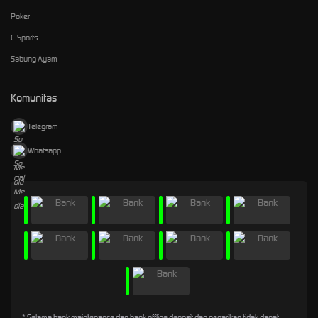
Poker
E-Sports
Sabung Ayam
Komunitas
Telegram
Whatsapp
* Selama bank maintenance dan bank offline deposit dan penarikan tidak dapat