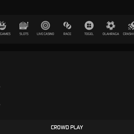
 GAMES
SLOTS
LIVE CASINO
RACE
TOGEL
OLAHRAGA
CRASH
CROWD PLAY