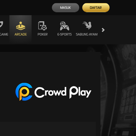
MASUK
DAFTAR
 GAME
ARCADE
POKER
E-SPORTS
SABUNG AYAM
PROMOSI