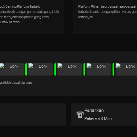
ook Gaming Platform Terbaik
Platform Pilihan bagi perusahaan-perusa
kan lebih banyak game, odds yang lebih
terbaik di dunia, dengan pilihan variasi g
 dan menyediakan pilihan yang lebih
terbanyak
untuk pemain.
an tidak dapat diproses
Penarikan
Rata-rata 3 Menit