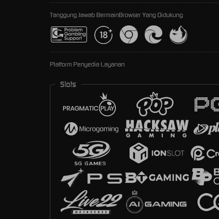
Tanggung Jawab Bermain
Browser Yang Didukung
Platform Penyedia Layanan
Slots