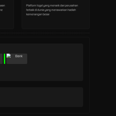
haan
Platform togel yang menarik dari perusahan
ame
terbaik di dunia yang menawarkan hadiah
kemenangan besar