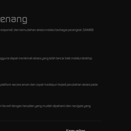
Menang
g responsif, dan kemudahan akses melalui berbagai perangkat, DAM88
guna dapat menikmati akses yang lebih lancar baik melalui desktop
an platform secara aman dan cepat meskipun terjadi perubahan akses pada
n favorit dengan tampilan yang mudah dipahami dan navigasi yang
Komunitas