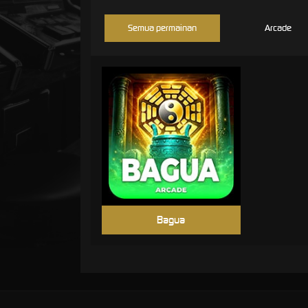
Semua permainan
Arcade
Bagua