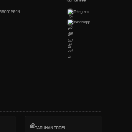
880912644
Telegram
Whatsapp
TARUHAN TOGEL